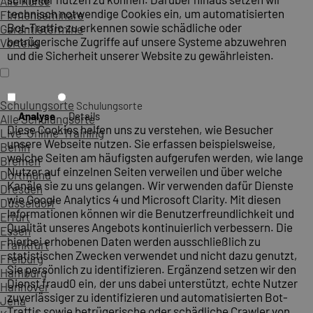
Alle Kurse
technisch notwendige Cookies ein, um automatisierten
Firmenseminare
Bot-Traffic zu erkennen sowie schädliche oder
Garantietermine
betrügerische Zugriffe auf unsere Systeme abzuwehren
Vorteile
und die Sicherheit unserer Website zu gewährleisten.
Schulungsorte
Schulungsorte
Analyse
Details
Alle Schulungsorte
Diese Cookies helfen uns zu verstehen, wie Besucher
Live-Online-Training
unsere Webseite nutzen. Sie erfassen beispielsweise,
Berlin
welche Seiten am häufigsten aufgerufen werden, wie lange
Bremen
Nutzer auf einzelnen Seiten verweilen und über welche
Dortmund
Kanäle sie zu uns gelangen. Wir verwenden dafür Dienste
Dresden
wie Google Analytics 4 und Microsoft Clarity. Mit diesen
Düsseldorf
Informationen können wir die Benutzerfreundlichkeit und
Erfurt
Qualität unseres Angebots kontinuierlich verbessern. Die
Essen
hierbei erhobenen Daten werden ausschließlich zu
Frankfurt
statistischen Zwecken verwendet und nicht dazu genutzt,
Freiburg
Sie persönlich zu identifizieren. Ergänzend setzen wir den
Hamburg
Dienst fraud0 ein, der uns dabei unterstützt, echte Nutzer
Hannover
zuverlässiger zu identifizieren und automatisierten Bot-
Jena
Traffic sowie betrügerische oder schädliche Crawler von