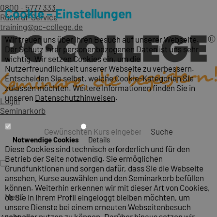
0800 - 5777 333
Cookie – Einstellungen
Rückruf-Service
training@pc-college.de
Wir freuen uns über Ihren Besuch auf unserer Webseite.
Der Schutz Ihrer personenbezogenen Daten ist uns sehr
wichtig. Wir setzen Cookies ein, um die
Nutzerfreundlichkeit unserer Webseite zu verbessern.
Entscheiden Sie selbst, welche Cookie-Kategorien Sie
zulassen möchten. Weitere Informationen finden Sie in
unseren
Datenschutzhinweisen
.
Login
Seminarkorb
Suche
Notwendige Cookies
Details
Diese Cookies sind technisch erforderlich und für den
Betrieb der Seite notwendig. Sie ermöglichen
Grundfunktionen und sorgen dafür, dass Sie die Webseite
ansehen, Kurse auswählen und den Seminarkorb befüllen
können. Weiterhin erkennen wir mit dieser Art von Cookies,
Menü
ob Sie in Ihrem Profil eingeloggt bleiben möchten, um
unsere Dienste bei einem erneuten Webseitenbesuch
schneller nutzen zu können. Darüber hinaus setzen wir