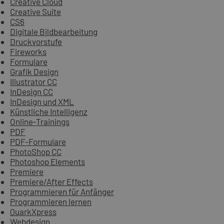
Creative Cloud
Creative Suite
CS6
Digitale Bildbearbeitung
Druckvorstufe
Fireworks
Formulare
Grafik Design
Illustrator CC
InDesign CC
InDesign und XML
Künstliche Intelligenz
Online-Trainings
PDF
PDF-Formulare
PhotoShop CC
Photoshop Elements
Premiere
Premiere/After Effects
Programmieren für Anfänger
Programmieren lernen
QuarkXpress
Webdesign