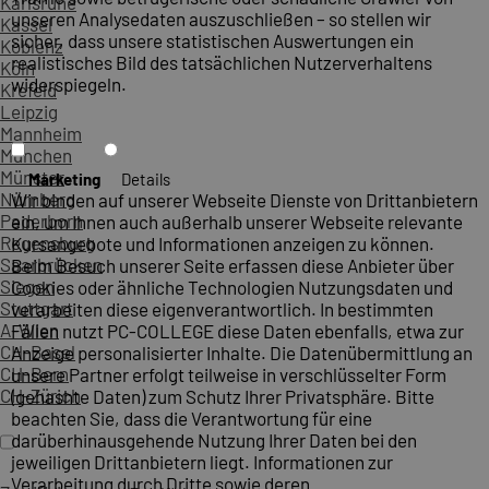
Karlsruhe
unseren Analysedaten auszuschließen – so stellen wir
Kassel
sicher, dass unsere statistischen Auswertungen ein
Koblenz
realistisches Bild des tatsächlichen Nutzerverhaltens
Köln
widerspiegeln.
Krefeld
Leipzig
Mannheim
München
Münster
Marketing
Details
Nürnberg
Wir binden auf unserer Webseite Dienste von Drittanbietern
Paderborn
ein, um Ihnen auch außerhalb unserer Webseite relevante
Regensburg
Kursangebote und Informationen anzeigen zu können.
Saarbrücken
Beim Besuch unserer Seite erfassen diese Anbieter über
Siegen
Cookies oder ähnliche Technologien Nutzungsdaten und
Stuttgart
verarbeiten diese eigenverantwortlich. In bestimmten
A-Wien
Fällen nutzt PC-COLLEGE diese Daten ebenfalls, etwa zur
CH-Basel
Anzeige personalisierter Inhalte. Die Datenübermittlung an
CH-Bern
unsere Partner erfolgt teilweise in verschlüsselter Form
CH-Zürich
(gehashte Daten) zum Schutz Ihrer Privatsphäre. Bitte
beachten Sie, dass die Verantwortung für eine
darüberhinausgehende Nutzung Ihrer Daten bei den
jeweiligen Drittanbietern liegt. Informationen zur
Verarbeitung durch Dritte sowie deren