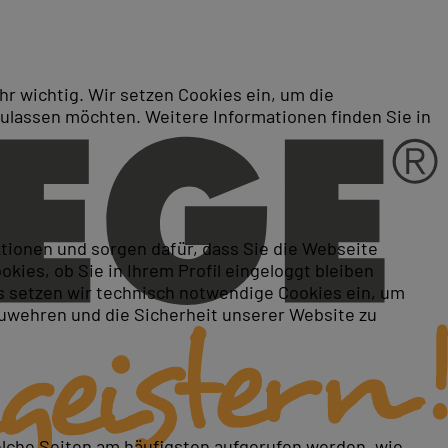
r wichtig. Wir setzen Cookies ein, um die
zulassen möchten. Weitere Informationen finden Sie in
InDesign und Photoshop
ktionen und sorgen dafür, dass Sie die Webseite
ies, ob Sie in Ihrem Profil eingeloggt bleiben
 setzen wir technisch notwendige Cookies ein, um
zuwehren und die Sicherheit unserer Website zu
elche Seiten am häufigsten aufgerufen werden, wie