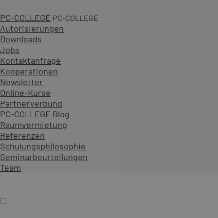
PC-COLLEGE
PC-COLLEGE
Autorisierungen
Downloads
Jobs
2 Tage
Kontaktanfrage
Kooperationen
ab 990,00 € zzgl. MwSt.
Newsletter
An 29 Standorten oder online
Online-Kurse
Diesen Kurs als offenes Seminar buchen
Partnerverbund
Gemeinsam mit Teilnehmenden aus verschiedenen Unt
PC-COLLEGE Blog
Als Präsenzseminar oder Live-Online-Training zu festen
Raumvermietung
Referenzen
Inhalt erweitern
Schulungsphilosophie
Präsenz
Online
Termin auswählen
Seminarbeurteilungen
Firmenschulung
Team