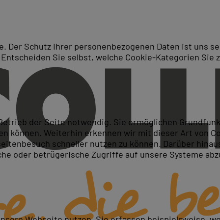
. Der Schutz Ihrer personenbezogenen Daten ist uns seh
 Entscheiden Sie selbst, welche Cookie-Kategorien Sie 
Suche
Cross Media Publishing mit 
 Betrieb der Seite notwendig. Sie ermöglichen Grundfun
 können. Weiterhin erkennen wir mit dieser Art von Cook
itenbesuch schneller nutzen zu können. Darüber hinaus
iche oder betrügerische Zugriffe auf unsere Systeme ab
ng umsetzen
mbinieren
el ausgeben
unsere Webseite nutzen. Sie erfassen beispielsweise, w