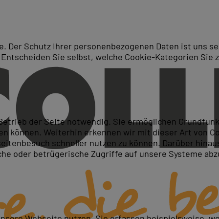
. Der Schutz Ihrer personenbezogenen Daten ist uns seh
 Entscheiden Sie selbst, welche Cookie-Kategorien Sie 
Suche
ubstance
 Betrieb der Seite notwendig. Sie ermöglichen Grundfun
 können. Weiterhin erkennen wir mit dieser Art von Cook
itenbesuch schneller nutzen zu können. Darüber hinaus
iche oder betrügerische Zugriffe auf unsere Systeme ab
unsere Webseite nutzen. Sie erfassen beispielsweise, w