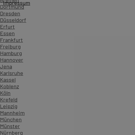
Bremen
Impressum
Dortmund
PC-COLLEGE - Seit über 40 Jahren vertrauen Unternehme
Dresden
Düsseldorf
Erfurt
Essen
Frankfurt
Freiburg
Hamburg
Hannover
Jena
Karlsruhe
Themenliste
Kassel
Koblenz
Adobe Substance
Köln
Adobe Substance 3D
Krefeld
Adobe weitere
Leipzig
Online-Trainings
Mannheim
Ihre Auswahl: Adobe Substance
München
Münster
Nürnberg