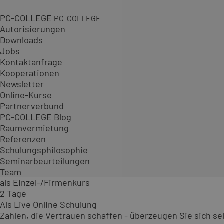
Adobe Substance - Sampler 3D
PC-COLLEGE
PC-COLLEGE
Kurs-ID:AD3
Autorisierungen
Im diesem 2-Tages-Kurs Adobe Substance Sampler 3D entw
Downloads
Flächendesigns für Ihre 3D-Modelle.
Jobs
Kontaktanfrage
Zum Kurs
Kooperationen
als Einzel-/Firmenkurs
Newsletter
2 Tage
Online-Kurse
Als Live Online Schulung
Partnerverbund
Adobe Substance - Stager 3D
PC-COLLEGE Blog
Raumvermietung
Kurs-ID:AD4
Referenzen
Dieser 2-Tages-Kurs Adobe Substance Stager 3D zeigt Ih
Schulungsphilosophie
Design, Beleuchtungstechniken und Rendering-Einstellun
Seminarbeurteilungen
Zum Kurs
Team
als Einzel-/Firmenkurs
2 Tage
Als Live Online Schulung
Zahlen, die Vertrauen schaffen - überzeugen Sie sich sel