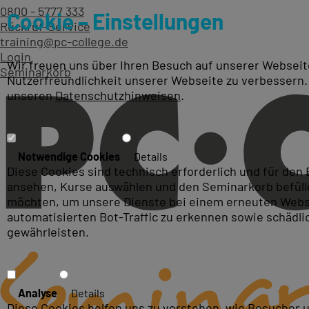
0800 - 5777 333
Cookie – Einstellungen
Rückruf-Service
training@pc-college.de
Login
Wir freuen uns über Ihren Besuch auf unserer Webseite
Seminarkorb
Nutzerfreundlichkeit unserer Webseite zu verbessern.
unseren
Datenschutzhinweisen
.
Kurse zum Thema: Adobe S
Notwendige Cookies
Details
Diese Cookies sind technisch erforderlich und für den
ansehen, Kurse auswählen und den Seminarkorb befüllen
möchten, um unsere Dienste bei einem erneuten Webse
automatisierten Bot-Traffic zu erkennen sowie schädl
gewährleisten.
Analyse
Details
Diese Cookies helfen uns zu verstehen, wie Besucher 