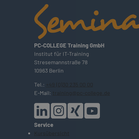
PC-COLLEGE Training GmbH
Institut für IT-Training
Stresemannstraße 78
10963 Berlin
Tel.:
+49 (0)30 235 00 00
E-Mail:
training@pc-college.de
Service
Kursübersicht