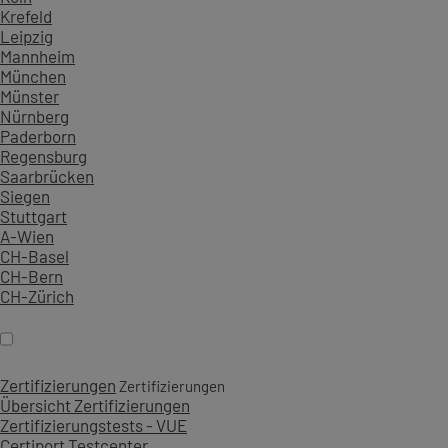
Krefeld
Leipzig
Mannheim
München
Münster
Nürnberg
Paderborn
Regensburg
Saarbrücken
Siegen
Stuttgart
A-Wien
CH-Basel
CH-Bern
CH-Zürich
Zertifizierungen
Zertifizierungen
Übersicht Zertifizierungen
Zertifizierungstests - VUE
Certiport Testcenter