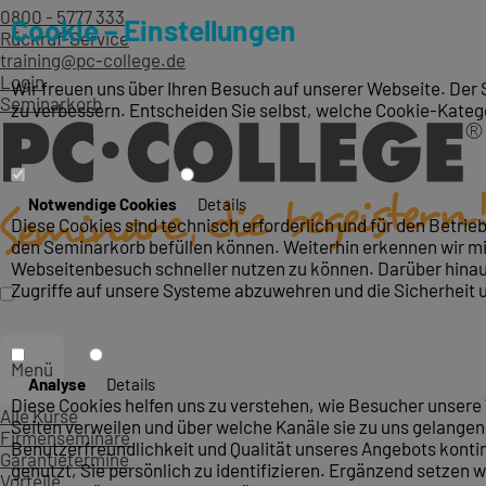
0800 - 5777 333
Cookie – Einstellungen
Rückruf-Service
training@pc-college.de
Login
Wir freuen uns über Ihren Besuch auf unserer Webseite. Der 
Seminarkorb
zu verbessern. Entscheiden Sie selbst, welche Cookie-Kateg
Notwendige Cookies
Details
Diese Cookies sind technisch erforderlich und für den Betri
den Seminarkorb befüllen können. Weiterhin erkennen wir mit
Webseitenbesuch schneller nutzen zu können. Darüber hinaus
Zugriffe auf unsere Systeme abzuwehren und die Sicherheit 
Menü
Analyse
Details
Diese Cookies helfen uns zu verstehen, wie Besucher unsere 
Alle Kurse
Seiten verweilen und über welche Kanäle sie zu uns gelangen.
Firmenseminare
Benutzerfreundlichkeit und Qualität unseres Angebots konti
Garantietermine
genutzt, Sie persönlich zu identifizieren. Ergänzend setzen w
Vorteile