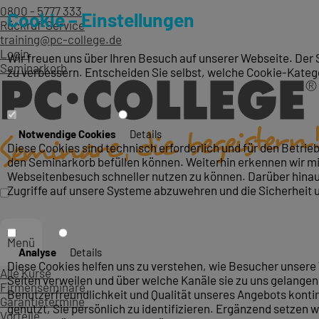
0800 - 5777 333
Cookie – Einstellungen
Rückruf-Service
training@pc-college.de
Login
Wir freuen uns über Ihren Besuch auf unserer Webseite. Der 
Seminarkorb
zu verbessern. Entscheiden Sie selbst, welche Cookie-Kateg
Notwendige Cookies
Details
Diese Cookies sind technisch erforderlich und für den Betri
den Seminarkorb befüllen können. Weiterhin erkennen wir mit
Webseitenbesuch schneller nutzen zu können. Darüber hinaus
Zugriffe auf unsere Systeme abzuwehren und die Sicherheit 
Menü
Analyse
Details
Diese Cookies helfen uns zu verstehen, wie Besucher unsere 
Alle Kurse
Seiten verweilen und über welche Kanäle sie zu uns gelangen.
Firmenseminare
Benutzerfreundlichkeit und Qualität unseres Angebots konti
Garantietermine
genutzt, Sie persönlich zu identifizieren. Ergänzend setzen w
Vorteile