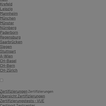
Krefeld
Leipzig
Mannheim
München
Münster
Nürnberg
Paderborn
Regensburg
Saarbrücken
Siegen
Stuttgart
A-Wien
CH-Basel
CH-Bern
CH-Zürich
Zertifizierungen
Zertifizierungen
Übersicht Zertifizierungen
Zertifizierungstests - VUE
Certiport Testcenter