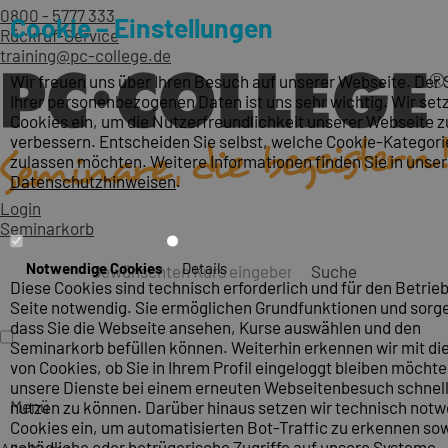
0800 - 5777 333
Cookie – Einstellungen
Rückruf-Service
training@pc-college.de
Wir freuen uns über Ihren Besuch auf unserer Webseite. Der
Ihrer personenbezogenen Daten ist uns sehr wichtig. Wir set
Cookies ein, um die Nutzerfreundlichkeit unserer Webseite z
verbessern. Entscheiden Sie selbst, welche Cookie-Kategori
zulassen möchten. Weitere Informationen finden Sie in unse
Datenschutzhinweisen
.
Login
Seminarkorb
Notwendige Cookies
Details
Suche
Diese Cookies sind technisch erforderlich und für den Betrieb
Seite notwendig. Sie ermöglichen Grundfunktionen und sorge
dass Sie die Webseite ansehen, Kurse auswählen und den
Seminarkorb befüllen können. Weiterhin erkennen wir mit die
von Cookies, ob Sie in Ihrem Profil eingeloggt bleiben möcht
unsere Dienste bei einem erneuten Webseitenbesuch schnel
Menü
nutzen zu können. Darüber hinaus setzen wir technisch not
Cookies ein, um automatisierten Bot-Traffic zu erkennen so
schädliche oder betrügerische Zugriffe auf unsere Systeme