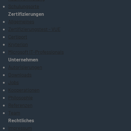
Schulungsorte
Zertifizierungen
Allgemeines
Zertifizierungstest - VUE
Certiport
Kryterion
Microsoft IT-Professionals
Unternehmen
Autorisierungen
Downloads
Jobs
Kooperationen
Philosophie
Referenzen
Team
Rechtliches
Impressum