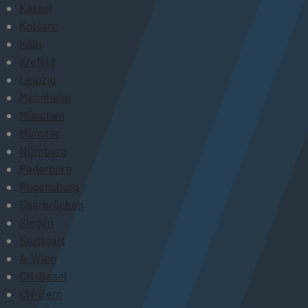
Kassel
Koblenz
Köln
Krefeld
Leipzig
Mannheim
München
Münster
Nürnberg
Paderborn
Regensburg
Saarbrücken
Siegen
Stuttgart
A-Wien
CH-Basel
CH-Bern