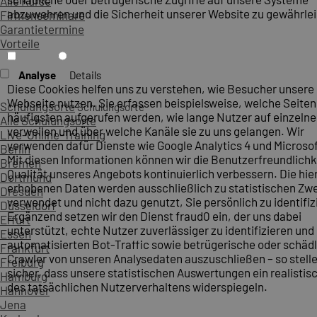
Alle Kurse
abzuwehren und die Sicherheit unserer Website zu gewährlei
Firmenseminare
Garantietermine
Vorteile
Analyse
Details
Diese Cookies helfen uns zu verstehen, wie Besucher unsere
Webseite nutzen. Sie erfassen beispielsweise, welche Seite
Schulungsorte
Schulungsorte
häufigsten aufgerufen werden, wie lange Nutzer auf einzelne
Alle Schulungsorte
verweilen und über welche Kanäle sie zu uns gelangen. Wir
Live-Online-Training
verwenden dafür Dienste wie Google Analytics 4 und Microsoft
Berlin
Mit diesen Informationen können wir die Benutzerfreundlichk
Bremen
Qualität unseres Angebots kontinuierlich verbessern. Die hie
Dortmund
erhobenen Daten werden ausschließlich zu statistischen Z
Dresden
verwendet und nicht dazu genutzt, Sie persönlich zu identifiz
Düsseldorf
Ergänzend setzen wir den Dienst fraud0 ein, der uns dabei
Erfurt
unterstützt, echte Nutzer zuverlässiger zu identifizieren und
Essen
automatisierten Bot-Traffic sowie betrügerische oder schäd
Frankfurt
Crawler von unseren Analysedaten auszuschließen – so stelle
Freiburg
sicher, dass unsere statistischen Auswertungen ein realistis
Hamburg
des tatsächlichen Nutzerverhaltens widerspiegeln.
Hannover
Jena