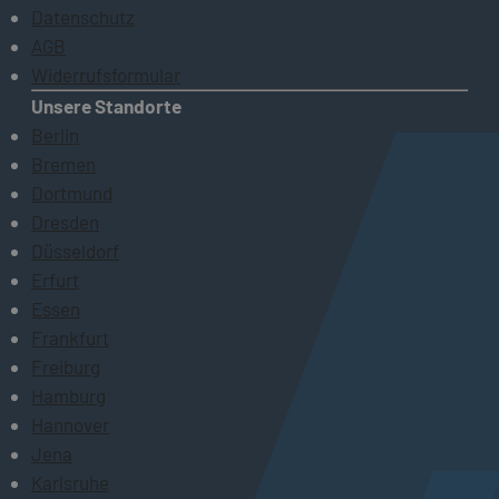
Datenschutz
AGB
Widerrufsformular
Unsere Standorte
Berlin
Bremen
Dortmund
Dresden
Düsseldorf
Erfurt
Essen
Frankfurt
Freiburg
Hamburg
Hannover
Jena
Karlsruhe