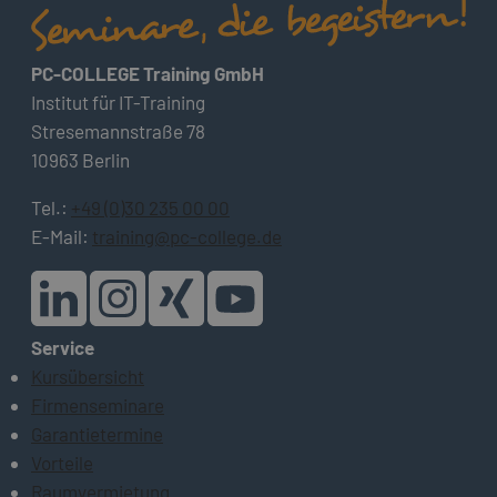
PC-COLLEGE Training GmbH
Institut für IT-Training
Stresemannstraße 78
10963 Berlin
Tel.:
+49 (0)30 235 00 00
E-Mail:
training@pc-college.de
Service
Kursübersicht
Firmenseminare
Garantietermine
Vorteile
Raumvermietung