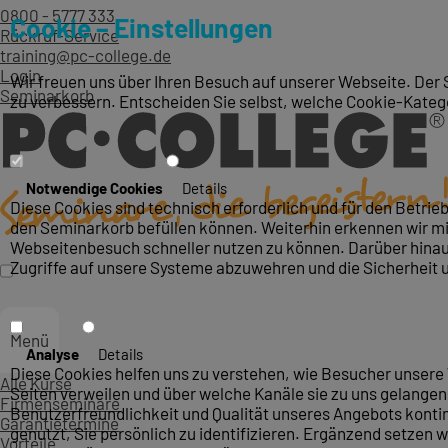
0800 - 5777 333
Cookie – Einstellungen
Rückruf-Service
training@pc-college.de
Login
Wir freuen uns über Ihren Besuch auf unserer Webseite. Der 
Seminarkorb
zu verbessern. Entscheiden Sie selbst, welche Cookie-Kateg
Notwendige Cookies
Details
Diese Cookies sind technisch erforderlich und für den Betri
den Seminarkorb befüllen können. Weiterhin erkennen wir mit
Webseitenbesuch schneller nutzen zu können. Darüber hinaus
Zugriffe auf unsere Systeme abzuwehren und die Sicherheit 
Menü
Analyse
Details
Diese Cookies helfen uns zu verstehen, wie Besucher unsere 
Alle Kurse
Seiten verweilen und über welche Kanäle sie zu uns gelangen.
Firmenseminare
Benutzerfreundlichkeit und Qualität unseres Angebots konti
Garantietermine
genutzt, Sie persönlich zu identifizieren. Ergänzend setzen w
Vorteile