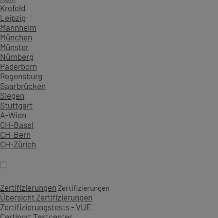
Krefeld
Leipzig
Mannheim
München
Münster
Nürnberg
Paderborn
Regensburg
Saarbrücken
Siegen
Stuttgart
A-Wien
CH-Basel
CH-Bern
CH-Zürich
Zertifizierungen
Zertifizierungen
Übersicht Zertifizierungen
Zertifizierungstests - VUE
Certiport Testcenter