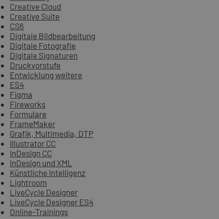
Creative Cloud
Creative Suite
CS6
Digitale Bildbearbeitung
Digitale Fotografie
Digitale Signaturen
Druckvorstufe
Entwicklung weitere
ES4
Figma
Fireworks
Formulare
FrameMaker
Grafik, Multimedia, DTP
Illustrator CC
InDesign CC
InDesign und XML
Künstliche Intelligenz
Lightroom
LiveCycle Designer
LiveCycle Designer ES4
Online-Trainings