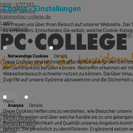
0800 - 5777 333
Cookie – Einstellungen
Rückruf-Service
training@pc-college.de
Login
Wir freuen uns über Ihren Besuch auf unserer Webseite. Der 
Seminarkorb
zu verbessern. Entscheiden Sie selbst, welche Cookie-Kateg
Notwendige Cookies
Details
Diese Cookies sind technisch erforderlich und für den Betri
den Seminarkorb befüllen können. Weiterhin erkennen wir mit
Webseitenbesuch schneller nutzen zu können. Darüber hinaus
Zugriffe auf unsere Systeme abzuwehren und die Sicherheit 
Menü
Analyse
Details
Diese Cookies helfen uns zu verstehen, wie Besucher unsere 
Alle Kurse
Seiten verweilen und über welche Kanäle sie zu uns gelangen.
Firmenseminare
Benutzerfreundlichkeit und Qualität unseres Angebots konti
Garantietermine
genutzt, Sie persönlich zu identifizieren. Ergänzend setzen w
Vorteile