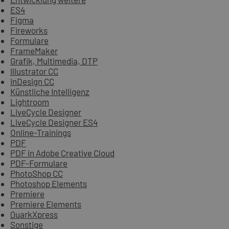
ES4
Figma
Fireworks
Formulare
FrameMaker
Grafik, Multimedia, DTP
Illustrator CC
InDesign CC
Künstliche Intelligenz
Lightroom
LiveCycle Designer
LiveCycle Designer ES4
Online-Trainings
PDF
PDF in Adobe Creative Cloud
PDF-Formulare
PhotoShop CC
Photoshop Elements
Premiere
Premiere Elements
QuarkXpress
Sonstige