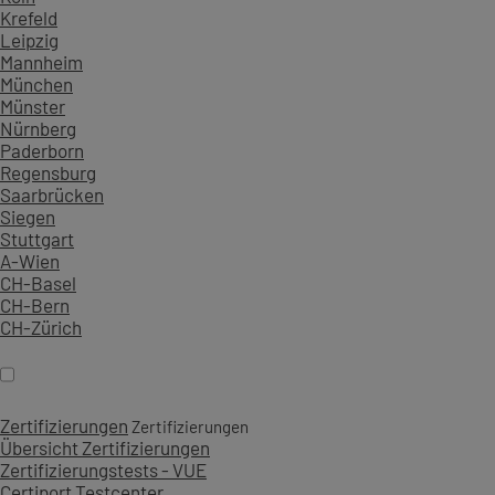
Krefeld
Leipzig
Mannheim
München
Münster
Nürnberg
Paderborn
Regensburg
Saarbrücken
Siegen
Stuttgart
A-Wien
CH-Basel
CH-Bern
CH-Zürich
Zertifizierungen
Zertifizierungen
Übersicht Zertifizierungen
Zertifizierungstests - VUE
Certiport Testcenter