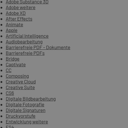
Adobe Substance 3D
Adobe weitere
Adobe XD
After Effects
Animate
Apple
Artificial Intelligence
Audiobearbeitung
Barrierefreie PDF - Dokumente
Barrierefreie PDFs
Bridge
Captivate
CC
Composing
Creative Cloud
Creative Suite
CS6
Digitale Bildbearbeitung
Digitale Fotografie
Digitale Signaturen
Druckvorstufe
Entwicklung weitere
ES4