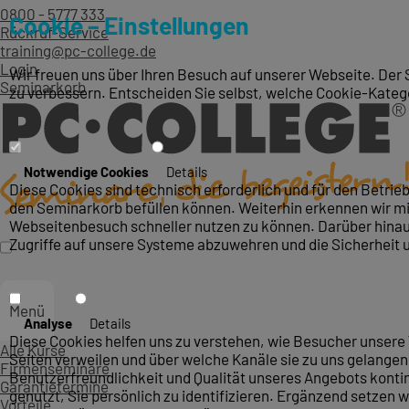
0800 - 5777 333
Cookie – Einstellungen
Rückruf-Service
training@pc-college.de
Login
Wir freuen uns über Ihren Besuch auf unserer Webseite. Der 
Seminarkorb
zu verbessern. Entscheiden Sie selbst, welche Cookie-Kateg
Notwendige Cookies
Details
Diese Cookies sind technisch erforderlich und für den Betri
den Seminarkorb befüllen können. Weiterhin erkennen wir mit
Webseitenbesuch schneller nutzen zu können. Darüber hinaus
Zugriffe auf unsere Systeme abzuwehren und die Sicherheit 
Menü
Analyse
Details
Diese Cookies helfen uns zu verstehen, wie Besucher unsere 
Alle Kurse
Seiten verweilen und über welche Kanäle sie zu uns gelangen.
Firmenseminare
Benutzerfreundlichkeit und Qualität unseres Angebots konti
Garantietermine
genutzt, Sie persönlich zu identifizieren. Ergänzend setzen w
Vorteile