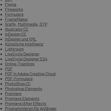
Figma
Fireworks
Formulare
FrameMaker
Grafik, Multimedia, DTP
Illustrator CC
InDesign CC
InDesign und XML
Künstliche Intelligenz
Lightroom
LiveCycle Designer
LiveCycle Designer ES4
Online-Trainings
PDF
PDF in Adobe Creative Cloud
PDF-Formulare
PhotoShop CC
Photoshop Elements
Premiere
Premiere Elements
Premiere/After Effects
Programmieren für Anfänger