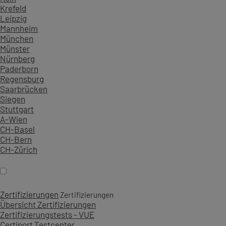
Krefeld
Leipzig
Mannheim
München
Münster
Nürnberg
Paderborn
Regensburg
Saarbrücken
Siegen
Stuttgart
A-Wien
CH-Basel
CH-Bern
CH-Zürich
Zertifizierungen
Zertifizierungen
Übersicht Zertifizierungen
Zertifizierungstests - VUE
Certiport Testcenter