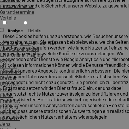
Alle Kurse
abzuwehren und die Sicherheit unserer Website zu gewährlei
Firmenseminare
Garantietermine
Vorteile
Analyse
Details
Diese Cookies helfen uns zu verstehen, wie Besucher unsere
Webseite nutzen. Sie erfassen beispielsweise, welche Seite
Schulungsorte
Schulungsorte
häufigsten aufgerufen werden, wie lange Nutzer auf einzelne
Alle Schulungsorte
verweilen und über welche Kanäle sie zu uns gelangen. Wir
Live-Online-Training
verwenden dafür Dienste wie Google Analytics 4 und Microsoft
Berlin
Mit diesen Informationen können wir die Benutzerfreundlichk
Bremen
Qualität unseres Angebots kontinuierlich verbessern. Die hie
Dortmund
erhobenen Daten werden ausschließlich zu statistischen Z
Dresden
verwendet und nicht dazu genutzt, Sie persönlich zu identifiz
Düsseldorf
Ergänzend setzen wir den Dienst fraud0 ein, der uns dabei
Erfurt
unterstützt, echte Nutzer zuverlässiger zu identifizieren und
Essen
automatisierten Bot-Traffic sowie betrügerische oder schäd
Frankfurt
Crawler von unseren Analysedaten auszuschließen – so stelle
Freiburg
sicher, dass unsere statistischen Auswertungen ein realistis
Hamburg
des tatsächlichen Nutzerverhaltens widerspiegeln.
Hannover
Jena