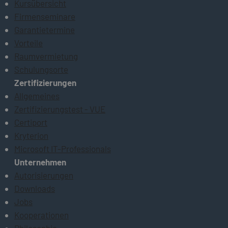
Kursübersicht
Firmenseminare
Garantietermine
Vorteile
Raumvermietung
Schulungsorte
Zertifizierungen
Allgemeines
Zertifizierungstest - VUE
Certiport
Kryterion
Microsoft IT-Professionals
Unternehmen
Autorisierungen
Downloads
Jobs
Kooperationen