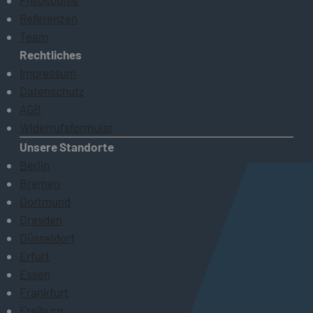
Philosophie
Referenzen
Team
Rechtliches
Impressum
Datenschutz
AGB
Widerrufsformular
Unsere Standorte
Berlin
Bremen
Dortmund
Dresden
Düsseldorf
Erfurt
Essen
Frankfurt
Freiburg