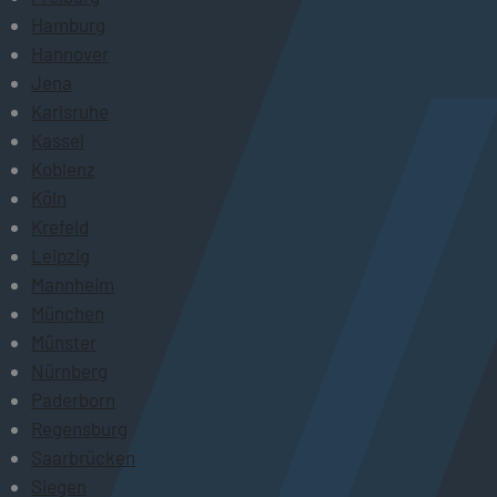
Hamburg
Hannover
Jena
Karlsruhe
Kassel
Koblenz
Köln
Krefeld
Leipzig
Mannheim
München
Münster
Nürnberg
Paderborn
Regensburg
Saarbrücken
Siegen