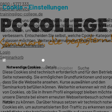
0800 - 5777 333
Cookie – Einstellungen
Rückruf-Service
training@pc-college.de
Wir freuen uns über Ihren Besuch auf unserer Webseite. Der
Ihrer personenbezogenen Daten ist uns sehr wichtig. Wir set
Cookies ein, um die Nutzerfreundlichkeit unserer Webseite z
verbessern. Entscheiden Sie selbst, welche Cookie-Kategori
zulassen möchten. Weitere Informationen finden Sie in unse
Datenschutzhinweisen
.
Login
Seminarkorb
Notwendige Cookies
Details
Suche
Diese Cookies sind technisch erforderlich und für den Betrieb
Seite notwendig. Sie ermöglichen Grundfunktionen und sorge
dass Sie die Webseite ansehen, Kurse auswählen und den
Seminarkorb befüllen können. Weiterhin erkennen wir mit die
von Cookies, ob Sie in Ihrem Profil eingeloggt bleiben möcht
unsere Dienste bei einem erneuten Webseitenbesuch schnel
Menü
nutzen zu können. Darüber hinaus setzen wir technisch not
Cookies ein, um automatisierten Bot-Traffic zu erkennen so
schädliche oder betrügerische Zugriffe auf unsere Systeme