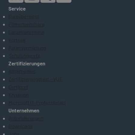
Service
Kursübersicht
Firmenseminare
Garantietermine
Vorteile
Raumvermietung
Schulungsorte
Zertifizierungen
Allgemeines
Zertifizierungstest - VUE
Certiport
Kryterion
Microsoft IT-Professionals
Unternehmen
Autorisierungen
Downloads
Jobs