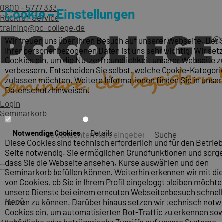
0800 - 5777 333
Cookie – Einstellungen
Rückruf-Service
training@pc-college.de
Wir freuen uns über Ihren Besuch auf unserer Webseite. Der
Ihrer personenbezogenen Daten ist uns sehr wichtig. Wir set
Cookies ein, um die Nutzerfreundlichkeit unserer Webseite z
verbessern. Entscheiden Sie selbst, welche Cookie-Kategori
zulassen möchten. Weitere Informationen finden Sie in unse
Datenschutzhinweisen
.
Login
Seminarkorb
Notwendige Cookies
Details
Suche
Diese Cookies sind technisch erforderlich und für den Betrieb
Seite notwendig. Sie ermöglichen Grundfunktionen und sorge
dass Sie die Webseite ansehen, Kurse auswählen und den
Seminarkorb befüllen können. Weiterhin erkennen wir mit die
von Cookies, ob Sie in Ihrem Profil eingeloggt bleiben möcht
unsere Dienste bei einem erneuten Webseitenbesuch schnel
Menü
nutzen zu können. Darüber hinaus setzen wir technisch not
Cookies ein, um automatisierten Bot-Traffic zu erkennen so
schädliche oder betrügerische Zugriffe auf unsere Systeme