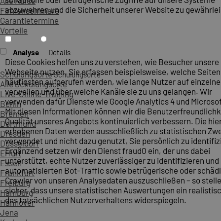
Alle Kurse
abzuwehren und die Sicherheit unserer Website zu gewährlei
Firmenseminare
Garantietermine
Vorteile
Analyse
Details
Diese Cookies helfen uns zu verstehen, wie Besucher unsere
Webseite nutzen. Sie erfassen beispielsweise, welche Seite
Schulungsorte
Schulungsorte
häufigsten aufgerufen werden, wie lange Nutzer auf einzelne
Alle Schulungsorte
verweilen und über welche Kanäle sie zu uns gelangen. Wir
Live-Online-Training
verwenden dafür Dienste wie Google Analytics 4 und Microsoft
Berlin
Mit diesen Informationen können wir die Benutzerfreundlichk
Bremen
Qualität unseres Angebots kontinuierlich verbessern. Die hie
Dortmund
erhobenen Daten werden ausschließlich zu statistischen Z
Dresden
verwendet und nicht dazu genutzt, Sie persönlich zu identifiz
Düsseldorf
Ergänzend setzen wir den Dienst fraud0 ein, der uns dabei
Erfurt
unterstützt, echte Nutzer zuverlässiger zu identifizieren und
Essen
automatisierten Bot-Traffic sowie betrügerische oder schäd
Frankfurt
Crawler von unseren Analysedaten auszuschließen – so stelle
Freiburg
sicher, dass unsere statistischen Auswertungen ein realistis
Hamburg
des tatsächlichen Nutzerverhaltens widerspiegeln.
Hannover
Jena