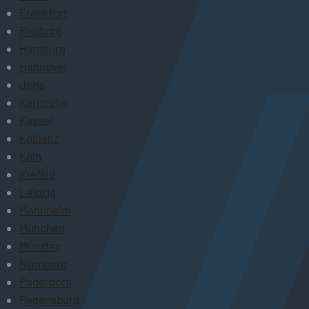
Frankfurt
Freiburg
Hamburg
Hannover
Jena
Karlsruhe
Kassel
Koblenz
Köln
Krefeld
Leipzig
Mannheim
München
Münster
Nürnberg
Paderborn
Regensburg