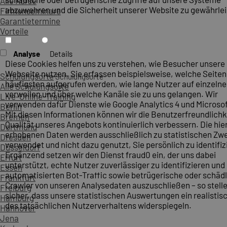
Alle Kurse
abzuwehren und die Sicherheit unserer Website zu gewährlei
Firmenseminare
Garantietermine
Vorteile
Analyse
Details
Diese Cookies helfen uns zu verstehen, wie Besucher unsere
Webseite nutzen. Sie erfassen beispielsweise, welche Seite
Schulungsorte
Schulungsorte
häufigsten aufgerufen werden, wie lange Nutzer auf einzelne
Alle Schulungsorte
verweilen und über welche Kanäle sie zu uns gelangen. Wir
Live-Online-Training
verwenden dafür Dienste wie Google Analytics 4 und Microsoft
Berlin
Mit diesen Informationen können wir die Benutzerfreundlichk
Bremen
Qualität unseres Angebots kontinuierlich verbessern. Die hie
Dortmund
erhobenen Daten werden ausschließlich zu statistischen Z
Dresden
verwendet und nicht dazu genutzt, Sie persönlich zu identifiz
Düsseldorf
Ergänzend setzen wir den Dienst fraud0 ein, der uns dabei
Erfurt
unterstützt, echte Nutzer zuverlässiger zu identifizieren und
Essen
automatisierten Bot-Traffic sowie betrügerische oder schäd
Frankfurt
Crawler von unseren Analysedaten auszuschließen – so stelle
Freiburg
sicher, dass unsere statistischen Auswertungen ein realistis
Hamburg
des tatsächlichen Nutzerverhaltens widerspiegeln.
Hannover
Jena