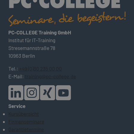
PC-COLLEGE Training GmbH
Institut für IT-Training
Stresemannstraße 78
10963 Berlin
Tel.:
+49 (0)30 235 00 00
E-Mail:
training@pc-college.de
Service
Kursübersicht
Firmenseminare
Garantietermine