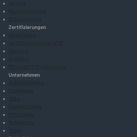
Vorteile
Raumvermietung
Schulungsorte
Zertifizierungen
Allgemeines
Zertifizierungstest - VUE
Certiport
Kryterion
Microsoft IT-Professionals
Unternehmen
Autorisierungen
Downloads
Jobs
Kooperationen
Philosophie
Referenzen
Team