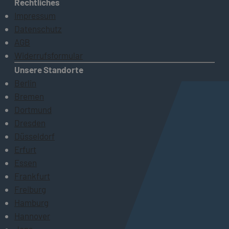
Rechtliches
Impressum
Datenschutz
AGB
Widerrufsformular
Unsere Standorte
Berlin
Bremen
Dortmund
Dresden
Düsseldorf
Erfurt
Essen
Frankfurt
Freiburg
Hamburg
Hannover