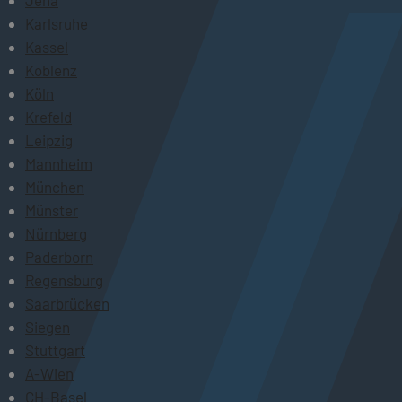
Jena
Karlsruhe
Kassel
Koblenz
Köln
Krefeld
Leipzig
Mannheim
München
Münster
Nürnberg
Paderborn
Regensburg
Saarbrücken
Siegen
Stuttgart
A-Wien
CH-Basel