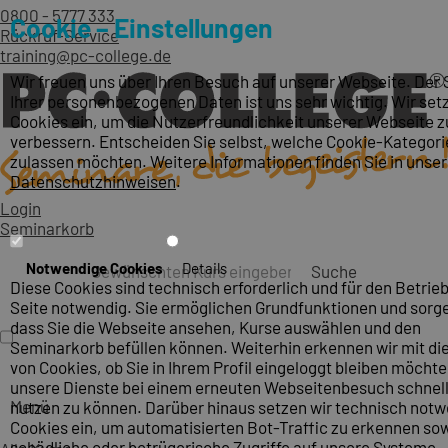
0800 - 5777 333
Cookie – Einstellungen
Rückruf-Service
training@pc-college.de
Wir freuen uns über Ihren Besuch auf unserer Webseite. Der
Ihrer personenbezogenen Daten ist uns sehr wichtig. Wir set
Cookies ein, um die Nutzerfreundlichkeit unserer Webseite z
verbessern. Entscheiden Sie selbst, welche Cookie-Kategori
zulassen möchten. Weitere Informationen finden Sie in unse
Datenschutzhinweisen
.
Login
Seminarkorb
Notwendige Cookies
Details
Suche
Diese Cookies sind technisch erforderlich und für den Betrieb
Seite notwendig. Sie ermöglichen Grundfunktionen und sorge
dass Sie die Webseite ansehen, Kurse auswählen und den
Seminarkorb befüllen können. Weiterhin erkennen wir mit die
von Cookies, ob Sie in Ihrem Profil eingeloggt bleiben möcht
unsere Dienste bei einem erneuten Webseitenbesuch schnel
Menü
nutzen zu können. Darüber hinaus setzen wir technisch not
Cookies ein, um automatisierten Bot-Traffic zu erkennen so
schädliche oder betrügerische Zugriffe auf unsere Systeme