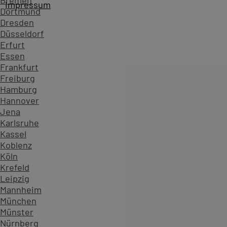
Bremen
Impressum
Dortmund
Dresden
Düsseldorf
Erfurt
Essen
Frankfurt
Freiburg
Hamburg
Hannover
Jena
Karlsruhe
Kassel
Koblenz
Köln
Startseite
Kursübersicht ...
Alle After Effects Kurse
Ado
Krefeld
Zahlen, die Vertrauen schaffen - überzeugen Sie sich sel
Leipzig
Mannheim
234.599
München
Teilnehmende
Münster
904
Nürnberg