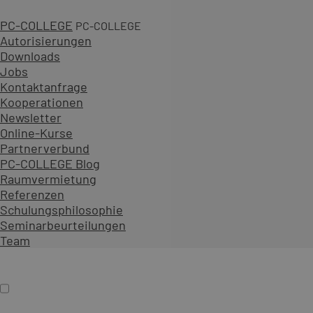
PC-COLLEGE
PC-COLLEGE
Autorisierungen
Downloads
Jobs
3 Tage
Kontaktanfrage
1 gesicherter Termin
Kooperationen
ab 1.341,00 € zzgl. MwSt.
Newsletter
An 23 Standorten oder online
Online-Kurse
Diesen Kurs als offenes Seminar buchen
Partnerverbund
Gemeinsam mit Teilnehmenden aus verschiedenen Unt
PC-COLLEGE Blog
Als Präsenzseminar oder Live-Online-Training zu festen
Raumvermietung
Referenzen
Inhalt erweitern
Schulungsphilosophie
Präsenz
Online
Termin auswählen
Seminarbeurteilungen
Firmenschulung
Team