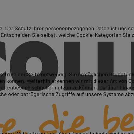
. Der Schutz Ihrer personenbezogenen Daten ist uns seh
 Entscheiden Sie selbst, welche Cookie-Kategorien Sie 
Suche
erte Erklärvideos
 Betrieb der Seite notwendig. Sie ermöglichen Grundfun
 können. Weiterhin erkennen wir mit dieser Art von Cook
itenbesuch schneller nutzen zu können. Darüber hinaus
iche oder betrügerische Zugriffe auf unsere Systeme ab
unsere Webseite nutzen. Sie erfassen beispielsweise, w