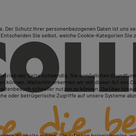
. Der Schutz Ihrer personenbezogenen Daten ist uns seh
 Entscheiden Sie selbst, welche Cookie-Kategorien Sie 
Suche
rs für Einsteiger
 Betrieb der Seite notwendig. Sie ermöglichen Grundfun
 können. Weiterhin erkennen wir mit dieser Art von Cook
itenbesuch schneller nutzen zu können. Darüber hinaus
iche oder betrügerische Zugriffe auf unsere Systeme ab
stehen und anwenden
unsere Webseite nutzen. Sie erfassen beispielsweise, w