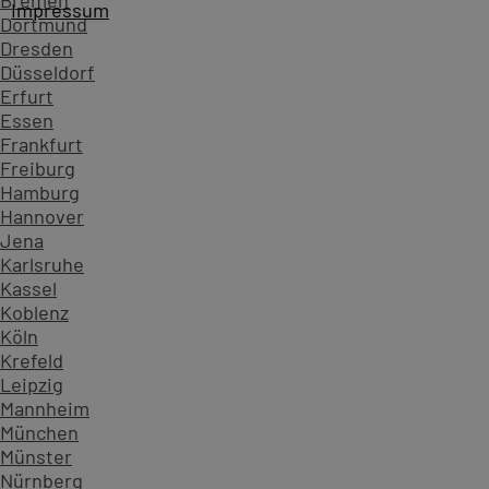
Bremen
Impressum
Dortmund
Dresden
Düsseldorf
Erfurt
Essen
Frankfurt
Freiburg
Hamburg
Hannover
Jena
Karlsruhe
Kassel
Koblenz
Köln
Startseite
Kursübersicht ...
Alle FrameMaker Kurse
Adob
Krefeld
Zahlen, die Vertrauen schaffen - überzeugen Sie sich sel
Leipzig
Mannheim
234.630
München
Teilnehmende
Münster
904
Nürnberg