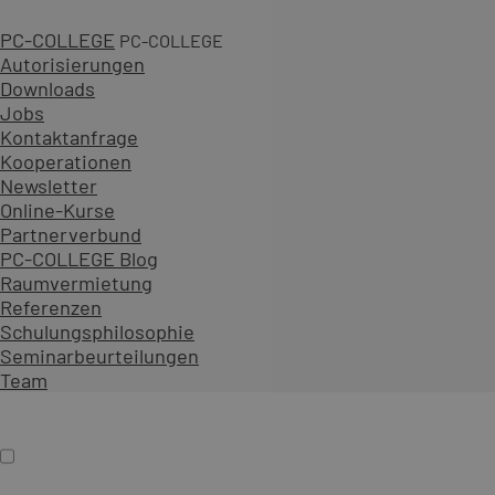
PC-COLLEGE
PC-COLLEGE
Autorisierungen
Downloads
Jobs
2 Tage
Kontaktanfrage
Kooperationen
ab 990,00 € zzgl. MwSt.
Newsletter
An 27 Standorten oder online
Online-Kurse
Diesen Kurs als offenes Seminar buchen
Partnerverbund
Gemeinsam mit Teilnehmenden aus verschiedenen Unt
PC-COLLEGE Blog
Als Präsenzseminar oder Live-Online-Training zu festen
Raumvermietung
Referenzen
Inhalt erweitern
Schulungsphilosophie
Präsenz
Online
Termin auswählen
Seminarbeurteilungen
Firmenschulung
Team