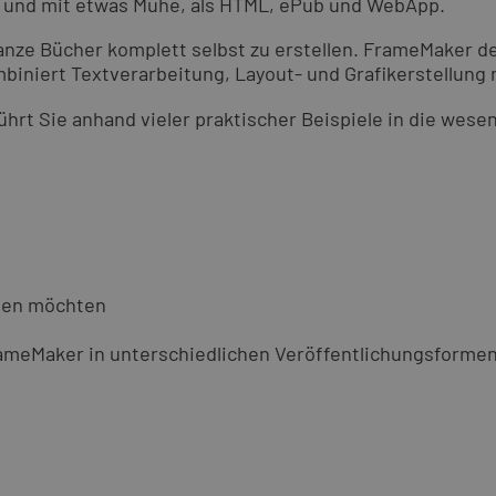
ML und mit etwas Mühe, als HTML, ePub und WebApp.
ze Bücher komplett selbst zu erstellen. FrameMaker deck
iniert Textverarbeitung, Layout- und Grafikerstellun
rt Sie anhand vieler praktischer Beispiele in die wese
iten möchten
FrameMaker in unterschiedlichen Veröffentlichungsforme