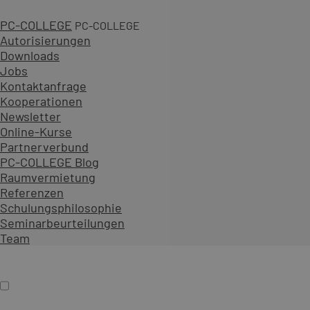
PC-COLLEGE
PC-COLLEGE
Autorisierungen
Downloads
Jobs
2 Tage
Kontaktanfrage
4 gesicherte Termine
Kooperationen
ab 981,00 € zzgl. MwSt.
Newsletter
An 26 Standorten oder online
Online-Kurse
Diesen Kurs als offenes Seminar buchen
Partnerverbund
Gemeinsam mit Teilnehmenden aus verschiedenen Unt
PC-COLLEGE Blog
Als Präsenzseminar oder Live-Online-Training zu festen
Raumvermietung
Referenzen
Inhalt erweitern
Schulungsphilosophie
Präsenz
Online
Termin auswählen
Seminarbeurteilungen
Firmenschulung
Team