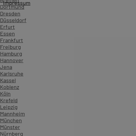
Bremen
Impressum
Dortmund
Dresden
Düsseldorf
Erfurt
Essen
Frankfurt
Freiburg
Hamburg
Hannover
Jena
Karlsruhe
Kassel
Koblenz
Köln
Startseite
Kursübersicht ...
Alle Premiere Kurse
Adobe P
Krefeld
Zahlen, die Vertrauen schaffen - überzeugen Sie sich sel
Leipzig
Mannheim
234.629
München
Teilnehmende
Münster
904
Nürnberg