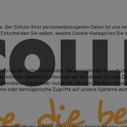
. Der Schutz Ihrer personenbezogenen Daten ist uns seh
 Entscheiden Sie selbst, welche Cookie-Kategorien Sie 
Suche
ukurs für Fortgeschrittene
 Betrieb der Seite notwendig. Sie ermöglichen Grundfun
 können. Weiterhin erkennen wir mit dieser Art von Cook
itenbesuch schneller nutzen zu können. Darüber hinaus
iche oder betrügerische Zugriffe auf unsere Systeme ab
ofessionell einsetzen
cke produzieren
s erstellen
unsere Webseite nutzen. Sie erfassen beispielsweise, w