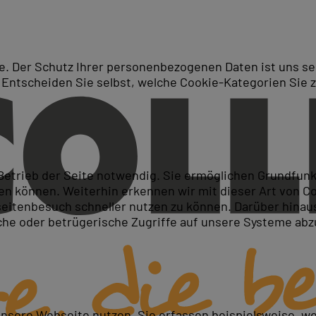
. Der Schutz Ihrer personenbezogenen Daten ist uns seh
 Entscheiden Sie selbst, welche Cookie-Kategorien Sie 
Suche
ukurs für Fortgeschrittene
 Betrieb der Seite notwendig. Sie ermöglichen Grundfun
 können. Weiterhin erkennen wir mit dieser Art von Cook
itenbesuch schneller nutzen zu können. Darüber hinaus
iche oder betrügerische Zugriffe auf unsere Systeme ab
ofessionell einsetzen
cke produzieren
s erstellen
unsere Webseite nutzen. Sie erfassen beispielsweise, w