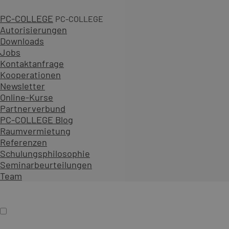
PC-COLLEGE
PC-COLLEGE
Autorisierungen
Downloads
Jobs
2 Tage
Kontaktanfrage
4 gesicherte Termine
Kooperationen
ab 981,00 € zzgl. MwSt.
Newsletter
An 26 Standorten oder online
Online-Kurse
Diesen Kurs als offenes Seminar buchen
Partnerverbund
Gemeinsam mit Teilnehmenden aus verschiedenen Unt
PC-COLLEGE Blog
Als Präsenzseminar oder Live-Online-Training zu festen
Raumvermietung
Referenzen
Inhalt erweitern
Schulungsphilosophie
Präsenz
Online
Termin auswählen
Seminarbeurteilungen
Firmenschulung
Team