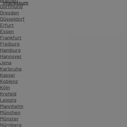
Bremen
Impressum
Dortmund
Dresden
Düsseldorf
Erfurt
Essen
Frankfurt
Freiburg
Hamburg
Hannover
Jena
Karlsruhe
Kassel
Koblenz
Köln
Startseite
Kursübersicht ...
Alle Premiere Kurse
Adobe P
Krefeld
Zahlen, die Vertrauen schaffen - überzeugen Sie sich sel
Leipzig
Mannheim
234.593
München
Teilnehmende
Münster
904
Nürnberg