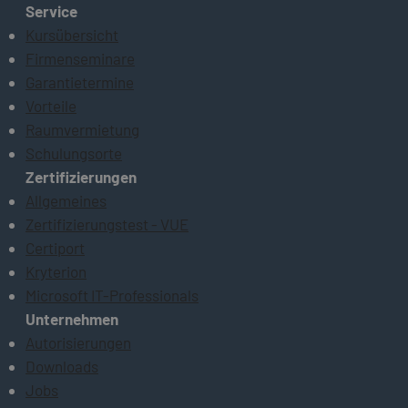
Service
Kursübersicht
Firmenseminare
Garantietermine
Vorteile
Raumvermietung
Schulungsorte
Zertifizierungen
Allgemeines
Zertifizierungstest - VUE
Certiport
Kryterion
Microsoft IT-Professionals
Unternehmen
Autorisierungen
Downloads
Jobs