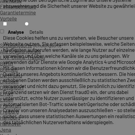
Alle Kurse
abzuwehren und die Sicherheit unserer Website zu gewährlei
Firmenseminare
Garantietermine
Vorteile
Analyse
Details
Diese Cookies helfen uns zu verstehen, wie Besucher unsere
Webseite nutzen. Sie erfassen beispielsweise, welche Seite
Schulungsorte
Schulungsorte
häufigsten aufgerufen werden, wie lange Nutzer auf einzelne
Alle Schulungsorte
verweilen und über welche Kanäle sie zu uns gelangen. Wir
Live-Online-Training
verwenden dafür Dienste wie Google Analytics 4 und Microsoft
Berlin
Mit diesen Informationen können wir die Benutzerfreundlichk
Bremen
Qualität unseres Angebots kontinuierlich verbessern. Die hie
Dortmund
erhobenen Daten werden ausschließlich zu statistischen Z
Dresden
verwendet und nicht dazu genutzt, Sie persönlich zu identifiz
Düsseldorf
Ergänzend setzen wir den Dienst fraud0 ein, der uns dabei
Erfurt
unterstützt, echte Nutzer zuverlässiger zu identifizieren und
Essen
automatisierten Bot-Traffic sowie betrügerische oder schäd
Frankfurt
Crawler von unseren Analysedaten auszuschließen – so stelle
Freiburg
sicher, dass unsere statistischen Auswertungen ein realistis
Hamburg
des tatsächlichen Nutzerverhaltens widerspiegeln.
Hannover
Jena