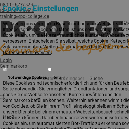
0800 - 5777 333
Cookie – Einstellungen
Rückruf-Service
training@pc-college.de
Wir freuen uns über Ihren Besuch auf unserer Webseite. Der
Ihrer personenbezogenen Daten ist uns sehr wichtig. Wir set
Cookies ein, um die Nutzerfreundlichkeit unserer Webseite z
verbessern. Entscheiden Sie selbst, welche Cookie-Kategori
zulassen möchten. Weitere Informationen finden Sie in unse
Datenschutzhinweisen
.
Login
Seminarkorb
Notwendige Cookies
Details
Suche
Diese Cookies sind technisch erforderlich und für den Betrieb
Seite notwendig. Sie ermöglichen Grundfunktionen und sorge
dass Sie die Webseite ansehen, Kurse auswählen und den
Seminarkorb befüllen können. Weiterhin erkennen wir mit die
von Cookies, ob Sie in Ihrem Profil eingeloggt bleiben möcht
unsere Dienste bei einem erneuten Webseitenbesuch schnel
Menü
nutzen zu können. Darüber hinaus setzen wir technisch not
Cookies ein, um automatisierten Bot-Traffic zu erkennen so
schädliche oder betrügerische Zugriffe auf unsere Systeme