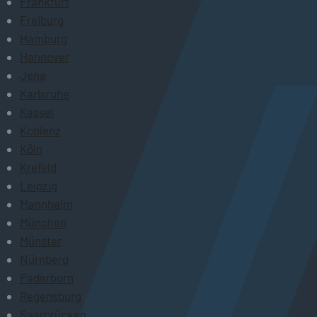
Frankfurt
Freiburg
Hamburg
Hannover
Jena
Karlsruhe
Kassel
Koblenz
Köln
Krefeld
Leipzig
Mannheim
München
Münster
Nürnberg
Paderborn
Regensburg
Saarbrücken