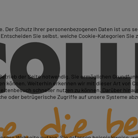
. Der Schutz Ihrer personenbezogenen Daten ist uns seh
 Entscheiden Sie selbst, welche Cookie-Kategorien Sie 
Suche
ukurs für Fortgeschrittene
 Betrieb der Seite notwendig. Sie ermöglichen Grundfun
 können. Weiterhin erkennen wir mit dieser Art von Cook
itenbesuch schneller nutzen zu können. Darüber hinaus
iche oder betrügerische Zugriffe auf unsere Systeme ab
msetzen
n
unsere Webseite nutzen. Sie erfassen beispielsweise, w