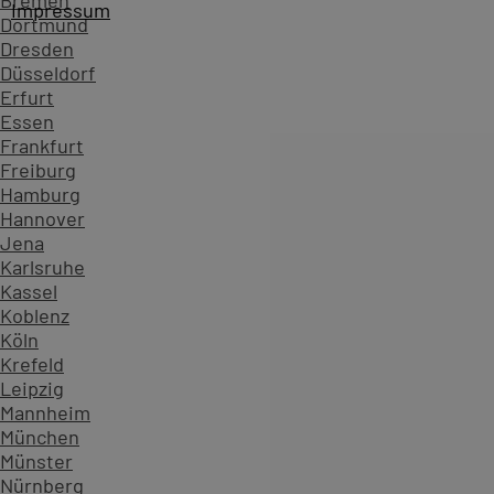
Bremen
Impressum
Dortmund
Dresden
Düsseldorf
Erfurt
Essen
Frankfurt
Freiburg
Hamburg
Hannover
Jena
Karlsruhe
Kassel
Koblenz
Köln
Startseite
Kursübersicht ...
Alle After Effects Kurse
Ado
Krefeld
Zahlen, die Vertrauen schaffen - überzeugen Sie sich sel
Leipzig
Mannheim
234.630
München
Teilnehmende
Münster
904
Nürnberg