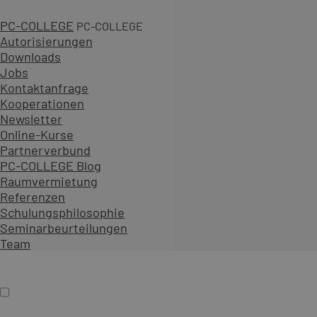
PC-COLLEGE
PC-COLLEGE
Autorisierungen
Downloads
Jobs
2 Tage
Kontaktanfrage
3 gesicherte Termine
Kooperationen
ab 1.290,00 € zzgl. MwSt.
Newsletter
An 23 Standorten oder online
Online-Kurse
Diesen Kurs als offenes Seminar buchen
Partnerverbund
Gemeinsam mit Teilnehmenden aus verschiedenen Unt
PC-COLLEGE Blog
Als Präsenzseminar oder Live-Online-Training zu festen
Raumvermietung
Referenzen
Inhalt erweitern
Schulungsphilosophie
Präsenz
Online
Termin auswählen
Seminarbeurteilungen
Firmenschulung
Team